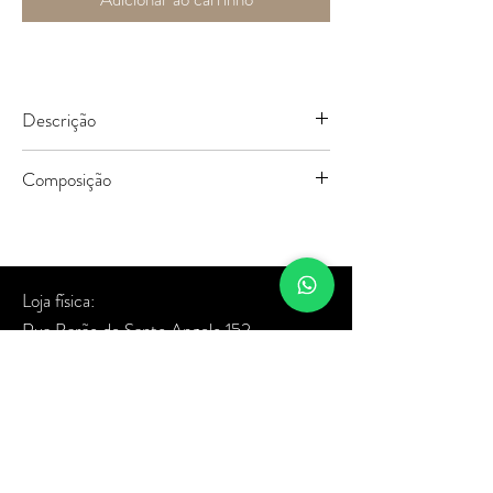
Descrição
Kaftan de tule estampado, combine com
Composição
biquini/maiô ou anágua.
96% poliéster e 4% elastano
* a anágua é vendida separadamente
Loja física:
Rua Barão de Santo Angelo 152
Bairro Moinhos de Vento
Porto Alegre - RS
Sobre a marca
Termos de uso