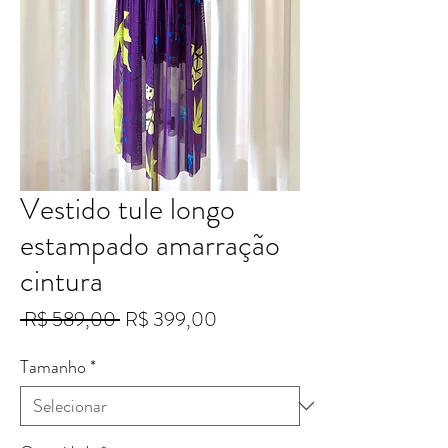
Vestido tule longo
estampado amarração
cintura
Preço
Preço
 R$ 589,00 
R$ 399,00
normal
promocional
Tamanho
*